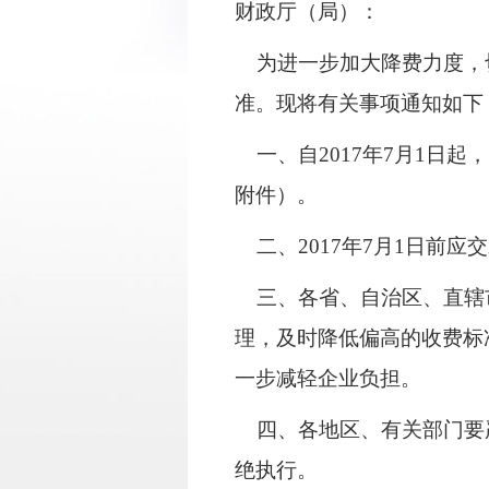
财政厅（局）：
为进一步加大降费力度，切
准。现将有关事项通知如下
一、自
2017
年
7
月
1
日起，
附件）。
二、
2017
年
7
月
1
日前应交
三、各省、自治区、直辖市
理，及时降低偏高的收费标
一步减轻企业负担。
四、各地区、有关部门要严
绝执行。