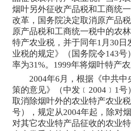
烟叶另外征收产品税和工商统
改革，国务院决定取消原产品
原产品税和工商统一税中的农
特产农业税，并于同年
1
月
30
日
业税的规定》（国务院令
143
号
率为
31%
。
1999
年将烟叶特产农
2004
年
6
月，根据《中共中
策的意见》（中发
﹝
2004
﹞
1
号
取消除烟叶外的农业特产农业
号），规定从
2004
年起，除对
对其它农业特产品征收的农业