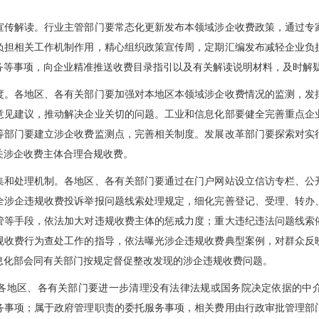
宣传解读。
行业主管部门要常态化更新发布本领域涉企收费政策，通过专
负担相关工作机制作用，精心组织政策宣传周，定期汇编发布减轻企业负
务等事项，向企业精准推送收费目录指引以及有关解读说明材料，及时解
度。
各地区、各有关部门要加强对本地区本领域涉企收费情况的监测，发
意见建议，推动解决企业关切的问题。工业和信息化部要健全完善重点企
等部门要建立涉企收费监测点，完善相关制度。发展改革部门要探索对实
关涉企收费主体合理合规收费。
集和处理机制。
各地区、各有关部门要通过在门户网站设立信访专栏、公
全涉企违规收费投诉举报问题线索处理规定，细化完善登记、受理、转办
管等手段，依法加大对违规收费主体的惩戒力度；重大违纪违法问题线索
规收费行为查处工作的指导，依法曝光涉企违规收费典型案例，对群众反
息化部会同有关部门按规定督促整改发现的涉企违规收费问题。
各地区、各有关部门要进一步清理没有法律法规或国务院决定依据的中
务事项；属于政府管理职责的委托服务事项，相关费用由行政审批管理部