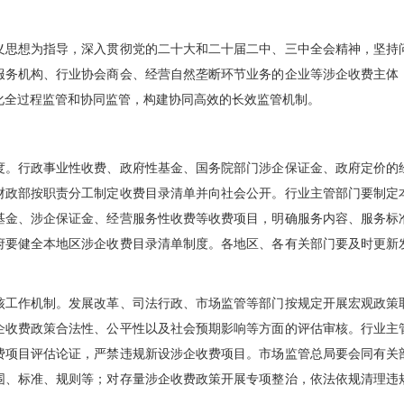
想为指导，深入贯彻党的二十大和二十届二中、三中全会精神，坚持
服务机构、行业协会商会、经营自然垄断环节业务的企业等涉企收费主体
化全过程监管和协同监管，构建协同高效的长效监管机制。
度。
行政事业性收费、政府性基金、国务院部门涉企保证金、政府定价的
财政部按职责分工制定收费目录清单并向社会公开。行业主管部门要制定
基金、涉企保证金、经营服务性收费等收费项目，明确服务内容、服务标
府要健全本地区涉企收费目录清单制度。各地区、各有关部门要及时更新
核工作机制。
发展改革、司法行政、市场监管等部门按规定开展宏观政策
企收费政策合法性、公平性以及社会预期影响等方面的评估审核。行业主
费项目评估论证，严禁违规新设涉企收费项目。市场监管总局要会同有关
围、标准、规则等；对存量涉企收费政策开展专项整治，依法依规清理违