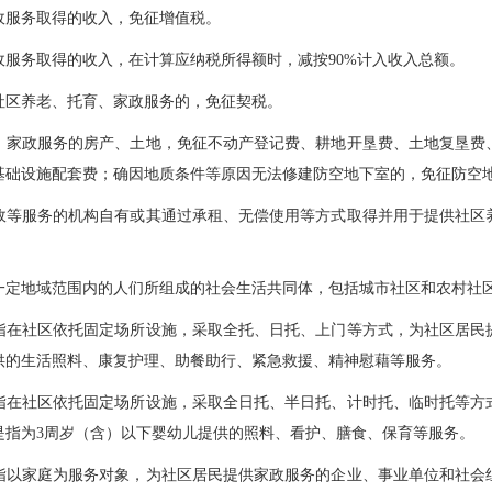
服务取得的收入，免征增值税。
务取得的收入，在计算应纳税所得额时，减按90%计入收入总额。
区养老、托育、家政服务的，免征契税。
政服务的房产、土地，免征不动产登记费、耕地开垦费、土地复垦费
基础设施配套费；确因地质条件等原因无法修建防空地下室的，免征防空
服务的机构自有或其通过承租、无偿使用等方式取得并用于提供社区
定地域范围内的人们所组成的社会生活共同体，包括城市社区和农村社
社区依托固定场所设施，采取全托、日托、上门等方式，为社区居民
供的生活照料、康复护理、助餐助行、紧急救援、精神慰藉等服务。
社区依托固定场所设施，采取全日托、半日托、计时托、临时托等方
是指为3周岁（含）以下婴幼儿提供的照料、看护、膳食、保育等服务。
家庭为服务对象，为社区居民提供家政服务的企业、事业单位和社会